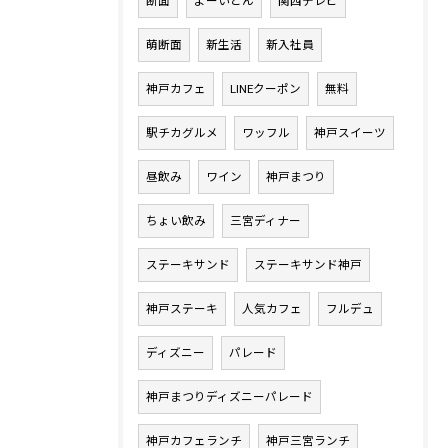
断面
よーいどん
関西テレビ
萌断面
新生活
新入社員
神戸カフェ
LINEクーポン
無料
駅チカグルメ
ワッフル
神戸スイーツ
昼飲み
ワイン
神戸まつり
ちょい飲み
三宮ディナー
ステーキサンド
ステーキサンド神戸
神戸ステーキ
人気カフェ
フルデュ
ディズニー
パレード
神戸まつりディズニーパレード
神戸カフェランチ
神戸三宮ランチ