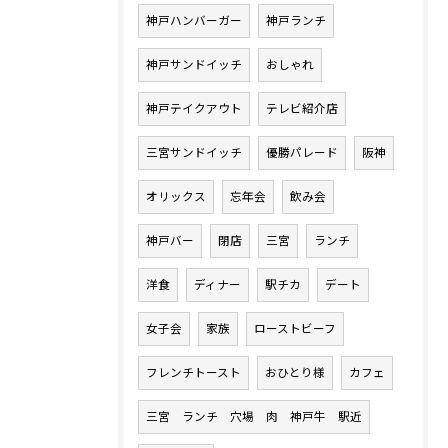
神戸ハンバーガー
神戸ランチ
神戸サンドイッチ
おしゃれ
神戸テイクアウト
テレビ紹介店
三宮サンドイッチ
優勝パレード
阪神
オリックス
忘年会
飲み会
神戸バー
閉店
三宮
ランチ
洋食
ディナー
駅チカ
デート
女子会
家族
ローストビーフ
フレンチトースト
おひとり様
カフェ
三宮 ランチ 穴場 肉 神戸牛 駅近