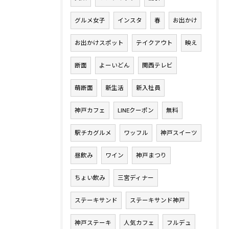
グルメ女子
インスタ
春
お出かけ
お出かけスポット
テイクアウト
映え
断面
よーいどん
関西テレビ
萌断面
新生活
新入社員
神戸カフェ
LINEクーポン
無料
駅チカグルメ
ワッフル
神戸スイーツ
昼飲み
ワイン
神戸まつり
ちょい飲み
三宮ディナー
ステーキサンド
ステーキサンド神戸
神戸ステーキ
人気カフェ
フルデュ