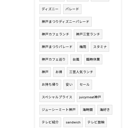
ディズニー
パレード
神戸まつりディズニーパレード
神戸カフェランチ
神戸三宮ランチ
神戸まつりパレード
梅雨
スタミナ
神戸カフェ巡り
台風
臨時休業
神戸
お得
三宮人気ランチ
お持ち帰り
安い
セール
スペシャルプライス
juicymeat神戸
ジューシーミート神戸
海時間
海好き
テレビ紹介
sandwich
テレビ放映