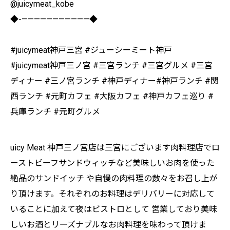
@juicymeat_kobe
◆-———————————◆
#juicymeat神戸三宮 #ジューシーミート神戸
#juicymeat神戸三ノ宮 #三宮ランチ #三宮グルメ #三宮
ディナー #三ノ宮ランチ #神戸ディナー#神戸ランチ #関
西ランチ #元町カフェ #大阪カフェ #神戸カフェ巡り #
兵庫ランチ #元町グルメ
uicy Meat 神戸三ノ宮店は三宮にございます肉料理店でロ
ーストビーフサンドウィッチなど美味しいお肉を使った
絶品のサンドイッチ や自慢の肉料理の数々をお召し上が
り頂けます。それぞれのお料理はデリバリーに対応して
いることに加えて夜はビストロとして 営業しており美味
しいお酒とリーズナブルなお肉料理を味わって頂けま