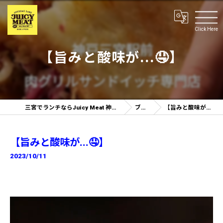
Click Here
【旨みと酸味が...🤤】
三宮でランチならJuicy Meat 神戸三ノ宮店
ブログ
【旨みと酸味が...🤤】
【旨みと酸味が...🤤】
2023/10/11