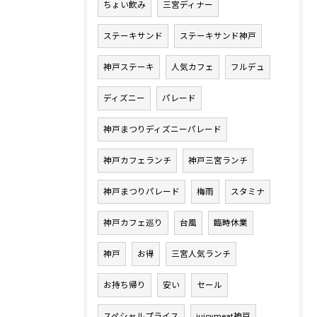
ちょい飲み
三宮ディナー
ステーキサンド
ステーキサンド神戸
神戸ステーキ
人気カフェ
フルデュ
ディズニー
パレード
神戸まつりディズニーパレード
神戸カフェランチ
神戸三宮ランチ
神戸まつりパレード
梅雨
スタミナ
神戸カフェ巡り
台風
臨時休業
神戸
お得
三宮人気ランチ
お持ち帰り
安い
セール
スペシャルプライス
juicymeat神戸