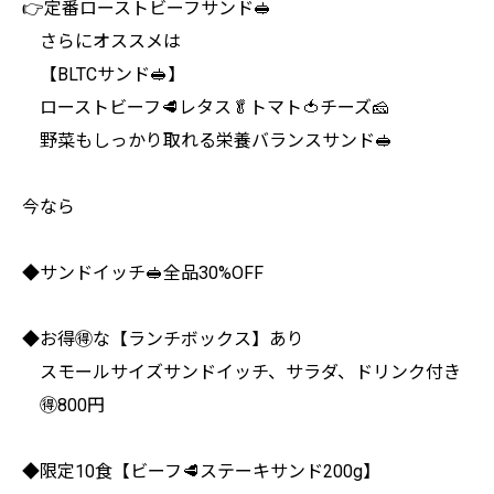
👉定番ローストビーフサンド🥪
さらにオススメは
【BLTCサンド🥪】
ローストビーフ🥩レタス🥬トマト🍅チーズ🧀
野菜もしっかり取れる栄養バランスサンド🥪
今なら
◆サンドイッチ🥪全品30%OFF
◆お得🉐な【ランチボックス】あり
スモールサイズサンドイッチ、サラダ、ドリンク付き
🉐800円
◆限定10食【ビーフ🥩ステーキサンド200g】